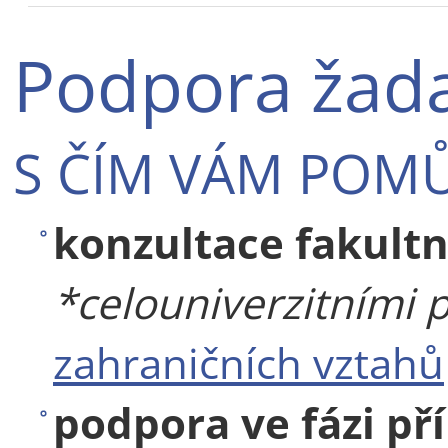
Podpora žada
S ČÍM VÁM POM
konzultace fakultn
*celouniverzitními 
zahraničních vztahů
podpora ve fázi př