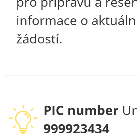
pro přípravu a řešen
informace o aktuáln
žádostí.
PIC number
Un
999923434